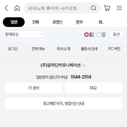
일반
만화
로맨스
판무
BL
옵션
로그인
전체 메뉴
회사 소개
출판사 안내
PC 버전
(주)알라딘커뮤니케이션
1544-2514
일반문의 (발신자 부담)
1:1 문의
FAQ
중고매장 위치, 영업시간 안내