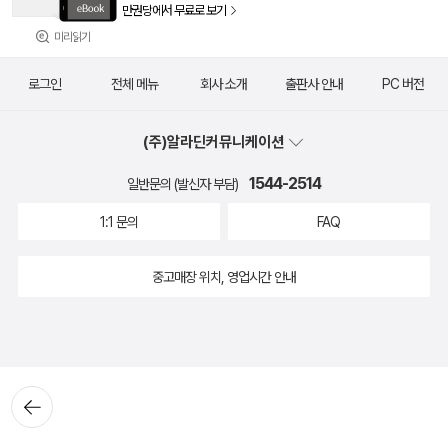
만권당에서 무료로 보기
미리읽기
로그인
전체 메뉴
회사 소개
출판사 안내
PC 버전
(주)알라딘커뮤니케이션
1544-2514
일반문의 (발신자 부담)
1:1 문의
FAQ
중고매장 위치, 영업시간 안내
뒤로가
기