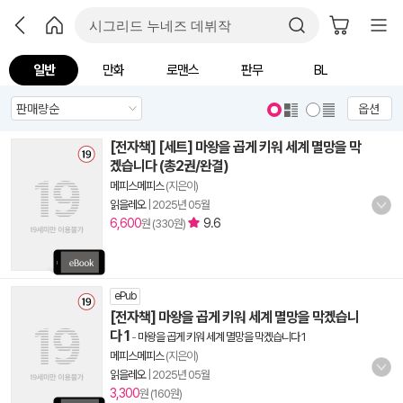
일반
만화
로맨스
판무
BL
옵션
[전자책] [세트] 마왕을 곱게 키워 세계 멸망을 막
겠습니다 (총2권/완결)
메피스메피스
(지은이)
읽을레오
|
2025년 05월
6,600
9.6
원 (330원)
ePub
[전자책] 마왕을 곱게 키워 세계 멸망을 막겠습니
다 1
-
마왕을 곱게 키워 세계 멸망을 막겠습니다 1
메피스메피스
(지은이)
읽을레오
|
2025년 05월
3,300
원 (160원)