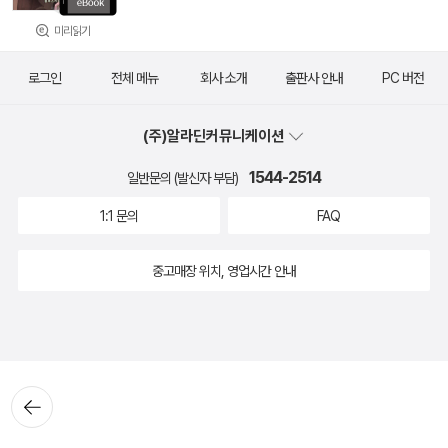
미리읽기
로그인
전체 메뉴
회사 소개
출판사 안내
PC 버전
(주)알라딘커뮤니케이션
1544-2514
일반문의 (발신자 부담)
1:1 문의
FAQ
중고매장 위치, 영업시간 안내
뒤로가
기