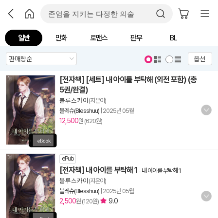
일반
만화
로맨스
판무
BL
옵션
[전자책] [세트] 내 아이를 부탁해 (외전 포함) (총
5권/완결)
블 루 스 카 이
(지은이)
블레슈(Blesshuu)
|
2025년 05월
12,500
원 (620원)
ePub
[전자책] 내 아이를 부탁해 1
-
내 아이를 부탁해 1
블 루 스 카 이
(지은이)
블레슈(Blesshuu)
|
2025년 05월
2,500
9.0
원 (120원)