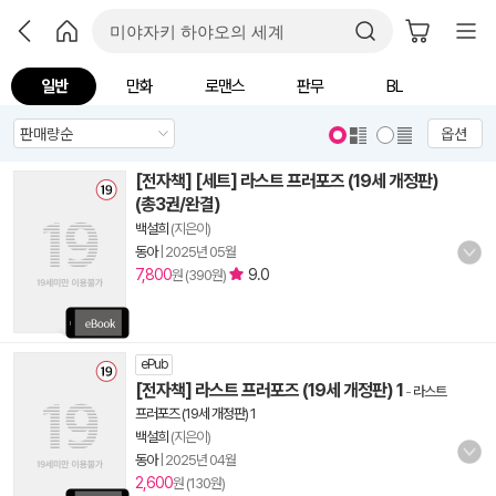
일반
만화
로맨스
판무
BL
옵션
[전자책] [세트] 라스트 프러포즈 (19세 개정판)
(총3권/완결)
백설희
(지은이)
동아
|
2025년 05월
7,800
9.0
원 (390원)
ePub
[전자책] 라스트 프러포즈 (19세 개정판) 1
-
라스트
프러포즈 (19세 개정판) 1
백설희
(지은이)
동아
|
2025년 04월
2,600
원 (130원)