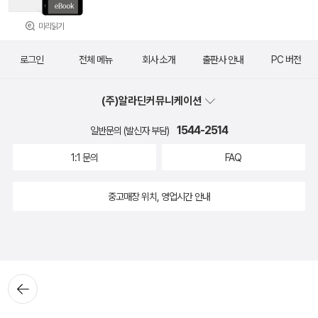
미리읽기
로그인
전체 메뉴
회사 소개
출판사 안내
PC 버전
(주)알라딘커뮤니케이션
1544-2514
일반문의 (발신자 부담)
1:1 문의
FAQ
중고매장 위치, 영업시간 안내
뒤로가
기