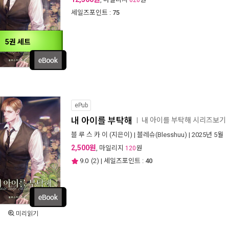
620
세일즈포인트 :
75
5권 세트
ePub
내 아이를 부탁해
내 아이를 부탁해 시리즈보기
ㅣ
블 루 스 카 이
(지은이) |
블레슈(Blesshuu)
| 2025년 5월
2,500원
, 마일리지
원
120
9.0
(
2
) | 세일즈포인트 :
40
미리읽기