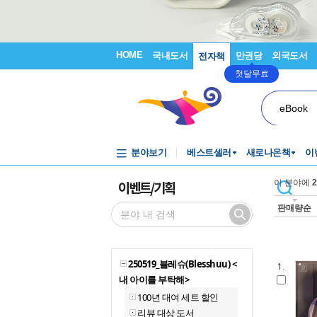
HOME
국내도서
만권당
외국도서
전자책
첫달무료
eBook
분야보기
베스트셀러
새로나온책
이
이벤트/기획
이 분야에
2
판매량순
250519_블레슈(Blesshuu) <
1.
내 아이를 부탁해>
100년 대여 세트 할인
리뷰 대상 도서