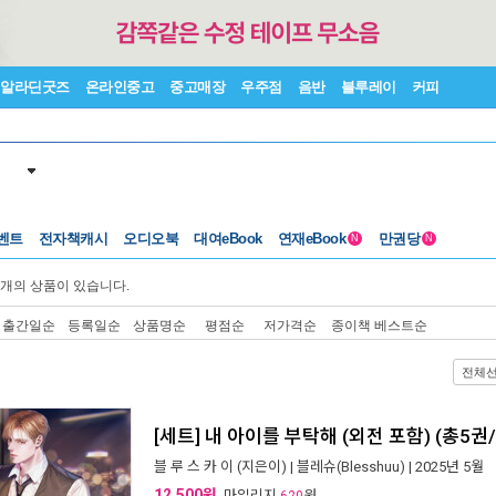
알라딘굿즈
온라인중고
중고매장
우주점
음반
블루레이
커피
벤트
전자책캐시
오디오북
대여eBook
연재eBook
만권당
N
N
개의 상품이 있습니다.
출간일순
등록일순
상품명순
평점순
저가격순
종이책 베스트순
전체
[세트] 내 아이를 부탁해 (외전 포함) (총5권
블 루 스 카 이
(지은이) |
블레슈(Blesshuu)
| 2025년 5월
12,500원
, 마일리지
원