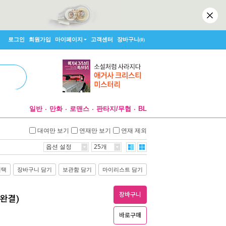
로그인
회원가입
마이페이지
고객센터
장바구니
(0)
일반
만화
로맨스
판타지/무협
BL
대여만 보기
연재만 보기
연재 제외
옵션 설정
25개
선택
장바구니 담기
보관함 담기
마이리스트 담기
장바구니
/완결)
바로구매