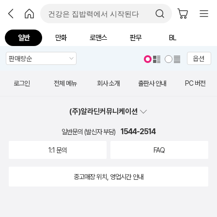
일반
만화
로맨스
판무
BL
옵션
로그인
전체 메뉴
회사 소개
출판사 안내
PC 버전
(주)알라딘커뮤니케이션
1544-2514
일반문의 (발신자 부담)
1:1 문의
FAQ
중고매장 위치, 영업시간 안내