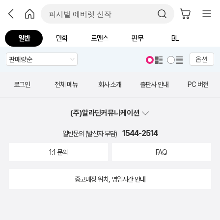
일반
만화
로맨스
판무
BL
옵션
로그인
전체 메뉴
회사 소개
출판사 안내
PC 버전
(주)알라딘커뮤니케이션
1544-2514
일반문의 (발신자 부담)
1:1 문의
FAQ
중고매장 위치, 영업시간 안내