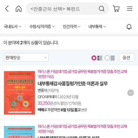
국내도서
수험서/자격증
민간자격
내부통제
이 분야에
2
개의 상품이 있습니다.
옵션
워리스톤 키링(대기업·공기업·공무원 목표별 자격증 맞춤 추천 교재
3만원 이상)
내부통제감사품질평가인증 이론과 실무
변중석
(지은이)
CFO아카데미
|
2023년 12월
33,250
원 (5% 할인 / 1,750원)
택배
로 주문하면
8월 12일 출고
변경
워리스톤 키링(대기업·공기업·공무원 목표별 자격증 맞춤 추천 교재
3만원 이상)