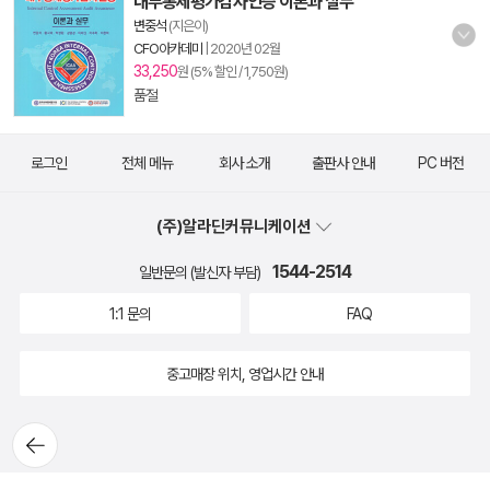
내부통제평가감사인증 이론과 실무
변중석
(지은이)
CFO아카데미
|
2020년 02월
33,250
원 (5% 할인 / 1,750원)
품절
로그인
전체 메뉴
회사 소개
출판사 안내
PC 버전
(주)알라딘커뮤니케이션
1544-2514
일반문의 (발신자 부담)
1:1 문의
FAQ
중고매장 위치, 영업시간 안내
뒤로가
기