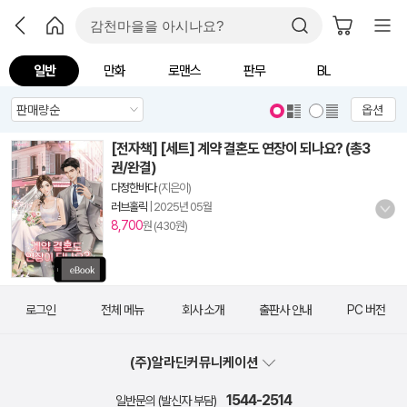
일반
만화
로맨스
판무
BL
옵션
[전자책] [세트] 계약 결혼도 연장이 되나요? (총3
권/완결)
다정한바다
(지은이)
러브홀릭
|
2025년 05월
8,700
원 (430원)
로그인
전체 메뉴
회사 소개
출판사 안내
PC 버전
(주)알라딘커뮤니케이션
1544-2514
일반문의 (발신자 부담)