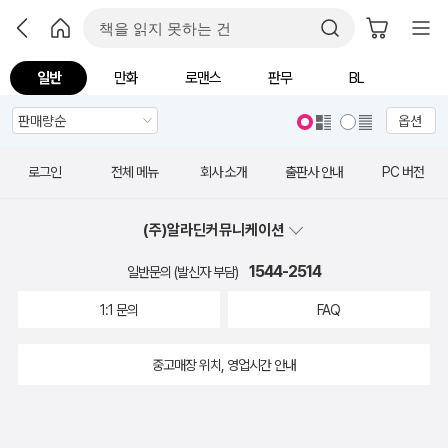
일반
만화
로맨스
판무
BL
옵션
로그인
전체 메뉴
회사 소개
출판사 안내
PC 버전
(주)알라딘커뮤니케이션
1544-2514
일반문의 (발신자 부담)
1:1 문의
FAQ
중고매장 위치, 영업시간 안내