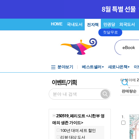
HOME
국내도서
만권당
외국도서
전자책
첫달무료
eBook
분야보기
베스트셀러
새로나온책
이
이벤트/기획
이 분야에
2
판매량순
250519_페리도트 <시한부 영
1.
애의 생존 가이드>
100년 대여 세트 할인
리뷰 대상 도서