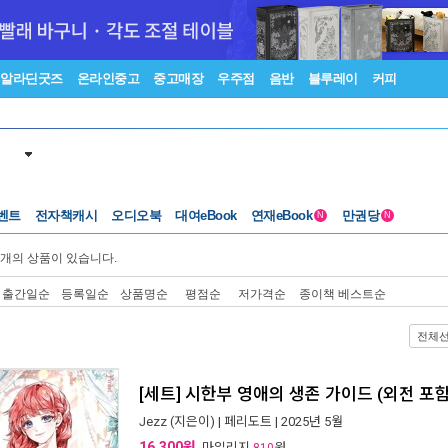
알라딘굿즈
온라인중고
중고매장
우주점
음반
블루레이
커피
벤트
전자책캐시
오디오북
대여eBook
연재eBook
만권당
N
N
개의 상품이 있습니다.
출간일순
등록일순
상품명순
평점순
저가격순
종이책 베스트순
전체
[세트] 시한부 영애의 생존 가이드 (외전 포함
Jezz
(지은이) |
페리도트
| 2025년 5월
16,300원
, 마일리지
원