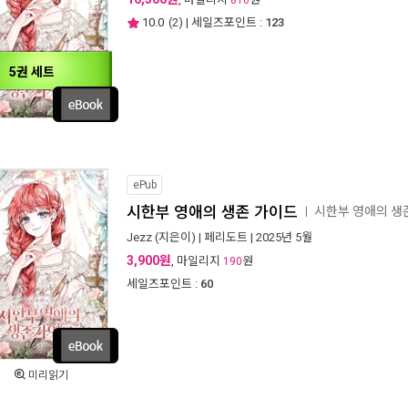
810
10.0
(
2
) | 세일즈포인트 :
123
5권 세트
ePub
시한부 영애의 생존 가이드
시한부 영애의 생
ㅣ
Jezz
(지은이) |
페리도트
| 2025년 5월
3,900원
, 마일리지
원
190
세일즈포인트 :
60
미리읽기