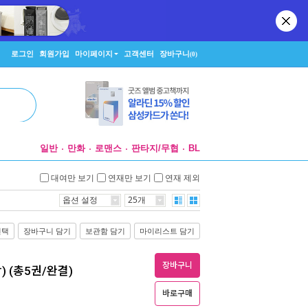
로그인
회원가입
마이페이지
고객센터
장바구니
(0)
일반
만화
로맨스
판타지/무협
BL
대여만 보기
연재만 보기
연재 제외
옵션 설정
25개
선택
장바구니 담기
보관함 담기
마이리스트 담기
장바구니
) (총5권/완결)
바로구매