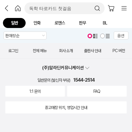
일반
만화
로맨스
판무
BL
옵션
로그인
전체 메뉴
회사 소개
출판사 안내
PC 버전
(주)알라딘커뮤니케이션
1544-2514
일반문의 (발신자 부담)
1:1 문의
FAQ
중고매장 위치, 영업시간 안내