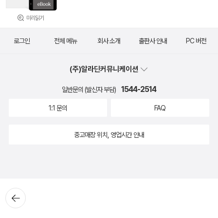
미리읽기
로그인
전체 메뉴
회사 소개
출판사 안내
PC 버전
(주)알라딘커뮤니케이션
1544-2514
일반문의 (발신자 부담)
1:1 문의
FAQ
중고매장 위치, 영업시간 안내
뒤로가
기