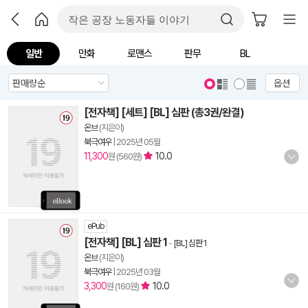
일반
만화
로맨스
판무
BL
옵션
[전자책] [세트] [BL] 심판 (총3권/완결)
온브
(지은이)
북극여우
|
2025년 05월
11,300
10.0
원 (560원)
ePub
[전자책] [BL] 심판 1
-
[BL] 심판 1
온브
(지은이)
북극여우
|
2025년 03월
3,300
10.0
원 (160원)