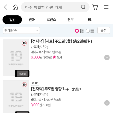
일반
만화
로맨스
판무
BL
옵션
[전자책] [세트] 주도권 영향 (총2권/완결)
반설예
(지은이)
래이니북스
|
2025년 05월
6,000
9.4
원 (300원)
ePub
[전자책] 주도권 영향 1
-
주도권 영향 1
반설예
(지은이)
래이니북스
|
2025년 05월
3,000
원 (150원)