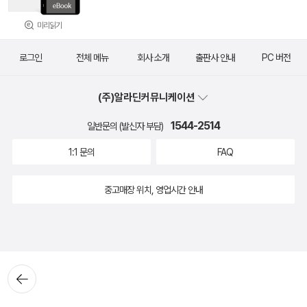
미리읽기
로그인
전체 메뉴
회사 소개
출판사 안내
PC 버전
(주)알라딘커뮤니케이션
1544-2514
일반문의 (발신자 부담)
1:1 문의
FAQ
중고매장 위치, 영업시간 안내
뒤로가
기