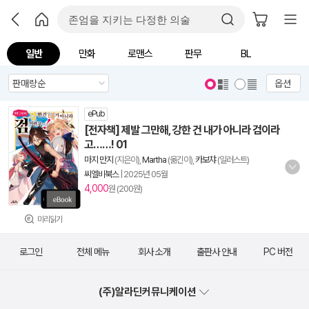
일반
만화
로맨스
판무
BL
옵션
ePub
[전자책] 제발 그만해, 강한 건 내가 아니라 검이라
고……! 01
마지 만지
(지은이),
Martha
(옮긴이),
카보챠
(일러스트)
씨엘비북스
|
2025년 05월
4,000
원 (200원)
미리읽기
로그인
전체 메뉴
회사 소개
출판사 안내
PC 버전
(주)알라딘커뮤니케이션