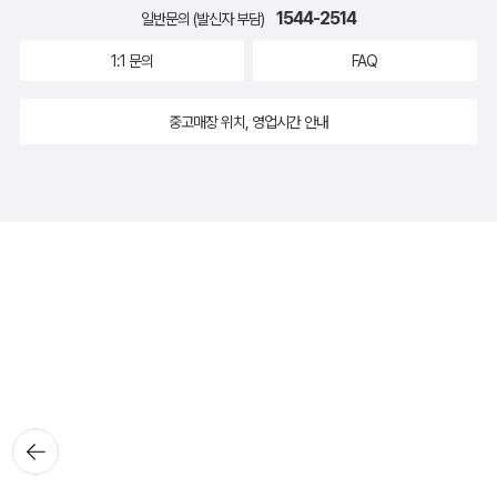
1544-2514
일반문의 (발신자 부담)
1:1 문의
FAQ
중고매장 위치, 영업시간 안내
뒤로가
기