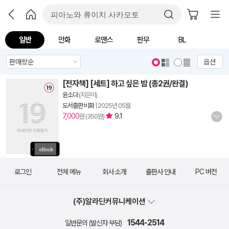
일반
만화
로맨스
판무
BL
옵션
[전자책] [세트] 하고 싶은 밤 (총2권/완결)
윤소다
(지은이)
도서출판 비화
|
2025년 05월
7,000
9.1
원 (350원)
로그인
전체 메뉴
회사 소개
출판사 안내
PC 버전
(주)알라딘커뮤니케이션
1544-2514
일반문의 (발신자 부담)