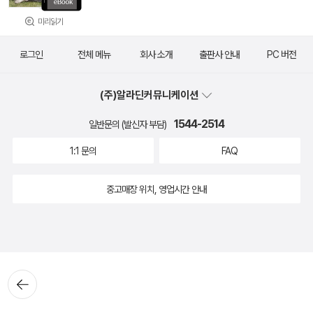
미리읽기
로그인
전체 메뉴
회사 소개
출판사 안내
PC 버전
(주)알라딘커뮤니케이션
1544-2514
일반문의 (발신자 부담)
1:1 문의
FAQ
중고매장 위치, 영업시간 안내
뒤로가
기