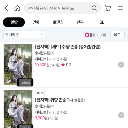
일반
만화
로맨스
판무
BL
옵션
[전자책] [세트] 취향 존중 (총3권/완결)
송라현
(지은이)
페퍼민트
|
2025년 05월
10,800
9.3
원 (540원)
ePub
[전자책] 취향 존중 1
-
취향 존중 1
송라현
(지은이)
페퍼민트
|
2025년 05월
3,600
원 (180원)