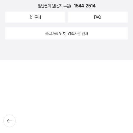
1544-2514
일반문의 (발신자 부담)
1:1 문의
FAQ
중고매장 위치, 영업시간 안내
뒤로가
기