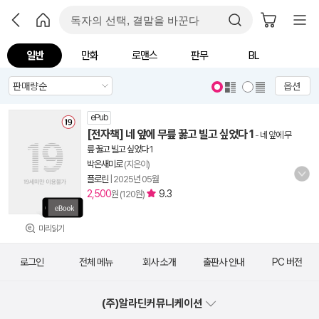
일반
만화
로맨스
판무
BL
옵션
ePub
[전자책] 네 앞에 무릎 꿇고 빌고 싶었다 1
-
네 앞에 무
릎 꿇고 빌고 싶었다 1
박온새미로
(지은이)
플로린
|
2025년 05월
2,500
9.3
원 (120원)
미리읽기
로그인
전체 메뉴
회사 소개
출판사 안내
PC 버전
(주)알라딘커뮤니케이션