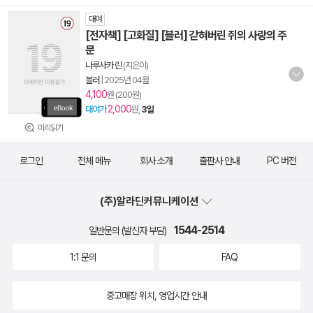
대여
[전자책] [고화질] [블러] 갇혀버린 쥐의 사랑의 주
문
나루사카 린
(지은이)
블러
|
2025년 04월
4,100
원 (200원)
2,000
대여가
원,
3일
미리읽기
로그인
전체 메뉴
회사 소개
출판사 안내
PC 버전
(주)알라딘커뮤니케이션
1544-2514
일반문의 (발신자 부담)
1:1 문의
FAQ
중고매장 위치, 영업시간 안내