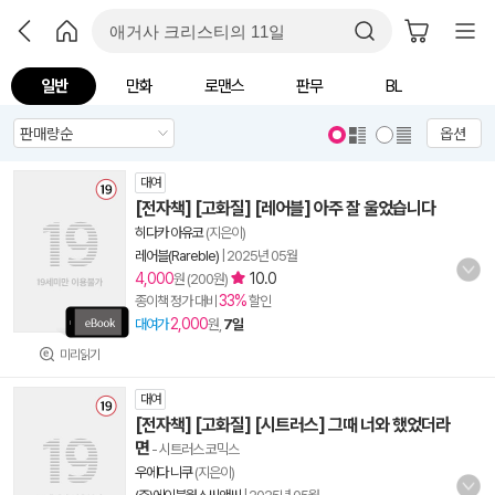
일반
만화
로맨스
판무
BL
옵션
대여
[전자책] [고화질] [레어블] 아주 잘 울었습니다
히다카 아유코
(지은이)
레어블(Rareble)
|
2025년 05월
4,000
10.0
원 (200원)
33%
종이책 정가 대비
할인
2,000
대여가
원,
7일
미리읽기
대여
[전자책] [고화질] [시트러스] 그때 너와 했었더라
면
- 시트러스 코믹스
우에다 니쿠
(지은이)