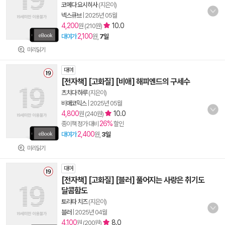
코메다 요시히사
(지은이)
넥스큐브
|
2025년 05월
4,200
10.0
원 (210원)
2,100
대여가
원,
7일
미리읽기
대여
[전자책] [고화질] [비애] 해피엔드의 구세수
츠치다 하루
(지은이)
비애코믹스
|
2025년 05월
4,800
10.0
원 (240원)
26%
종이책 정가 대비
할인
2,400
대여가
원,
3일
미리읽기
대여
[전자책] [고화질] [블러] 풀어지는 사랑은 취기도
달콤함도
토리타 치즈
(지은이)
블러
|
2025년 04월
4,100
8.0
원 (200원)