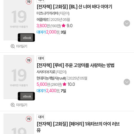
[전자책] [고화질] [BL] 산 너머 바다 이야기
미츠나가 히라마
(지은이)
에클레르
|
2025년 05월
3,800
9.0
원 (190원)
2,000
대여가
원,
3일
미리읽기
대여
[전자책] [루비] 주운 고양이를 사랑하는 방법
사사미야 지로
(지은이)
현대지능개발사(ruvill)
|
2025년 05월
5,600
10.0
원 (280원)
2,400
대여가
원,
7일
미리읽기
대여
[전자책] [고화질] [페어리] 1옥타브의 아이 러브
유