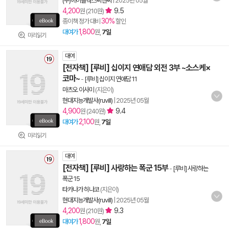
(주)에이블웍스씨앤씨
|
2025년 05월
4,200
9.5
원 (210원)
30%
종이책 정가 대비
할인
1,800
대여가
원,
7일
미리읽기
대여
[전자책] [루비] 십이지 연애담 외전 3부 ~소스케×
코마~
-
[루비] 십이지 연애담 11
마츠오 이사미
(지은이)
현대지능개발사(ruvill)
|
2025년 05월
4,900
9.4
원 (240원)
2,100
대여가
원,
7일
미리읽기
대여
[전자책] [루비] 사랑하는 폭군 15부
-
[루비] 사랑하는
폭군 15
타카나가 히나코
(지은이)
현대지능개발사(ruvill)
|
2025년 05월
4,200
9.3
원 (210원)
1,800
대여가
원,
7일