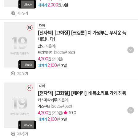
2,000
대여가
원,
3일
미리읽기
대여
[전자책] [고화질] [크림툰] 이 가정부는 무서운 늑
대입니다!
반도
(지은이)
프라이데이
|
2025년 05월
4,200
원 (210원)
2,100
대여가
원,
7일
미리읽기
대여
[전자책] [고화질] [페어리] 네 목소리로 가게 해줘
카스미 타베루
(지은이)
넥스큐브
|
2025년 05월
4,200
10.0
원 (210원)
2,100
대여가
원,
7일
미리읽기