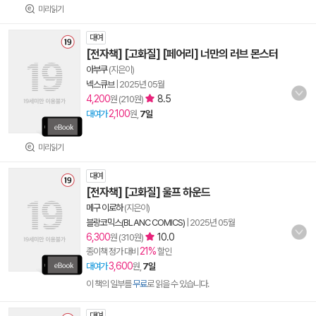
미리읽기
대여
[전자책] [고화질] [페어리] 너만의 러브 몬스터
아부쿠
(지은이)
넥스큐브
|
2025년 05월
4,200
8.5
원 (210원)
2,100
대여가
원,
7일
미리읽기
대여
[전자책] [고화질] 울프 하운드
메구 이로하
(지은이)
블랑코믹스(BLANC COMICS)
|
2025년 05월
6,300
10.0
원 (310원)
21%
종이책 정가 대비
할인
3,600
대여가
원,
7일
이 책의 일부를
무료
로 읽을 수 있습니다.
대여