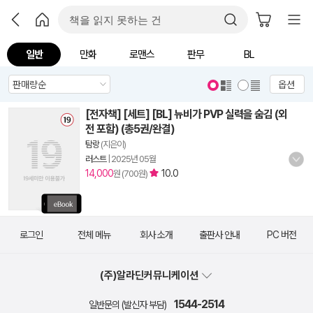
일반
만화
로맨스
판무
BL
옵션
[전자책] [세트] [BL] 뉴비가 PVP 실력을 숨김 (외
전 포함) (총5권/완결)
탐랑
(지은이)
러스트
|
2025년 05월
14,000
10.0
원 (700원)
로그인
전체 메뉴
회사 소개
출판사 안내
PC 버전
(주)알라딘커뮤니케이션
1544-2514
일반문의 (발신자 부담)