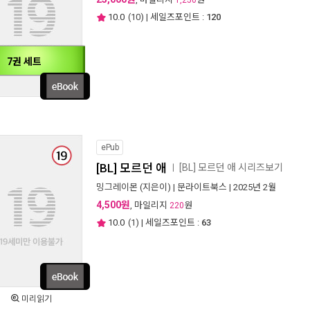
1,250
10.0
(
10
) | 세일즈포인트 :
120
7권 세트
ePub
[BL] 모르던 애
[BL] 모르던 애 시리즈보기
ㅣ
밍그레이몬
(지은이) |
문라이트북스
| 2025년 2월
4,500원
, 마일리지
원
220
10.0
(
1
) | 세일즈포인트 :
63
미리읽기