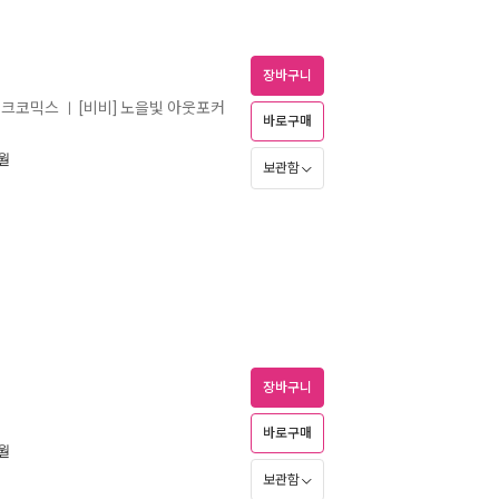
장바구니
밀크코믹스
[비비] 노을빛 아웃포커
ㅣ
바로구매
4월
보관함
장바구니
바로구매
2월
보관함