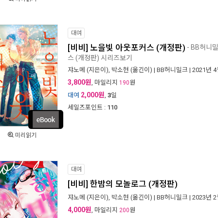
대여
[비비] 노을빛 아웃포커스 (개정판)
- BB허니
스 (개정판) 시리즈보기
쟈노메
(지은이),
박소현
(옮긴이) |
BB허니밀크
| 2021년 
3,800원
, 마일리지
원
190
2,000원
대여
,
3
일
세일즈포인트 :
110
미리읽기
대여
[비비] 한밤의 모놀로그 (개정판)
쟈노메
(지은이),
박소현
(옮긴이) |
BB허니밀크
| 2023년 
4,000원
, 마일리지
원
200