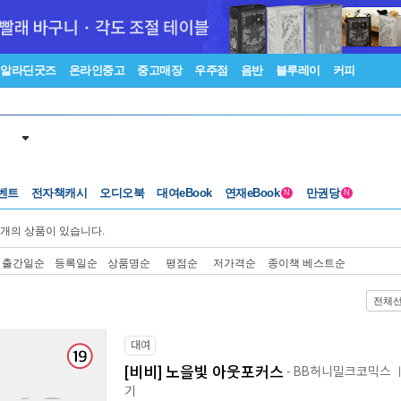
알라딘굿즈
온라인중고
중고매장
우주점
음반
블루레이
커피
벤트
전자책캐시
오디오북
대여eBook
연재eBook
만권당
N
N
개의 상품이 있습니다.
출간일순
등록일순
상품명순
평점순
저가격순
종이책 베스트순
전체
대여
[비비] 노을빛 아웃포커스
- BB허니밀크코믹스
기