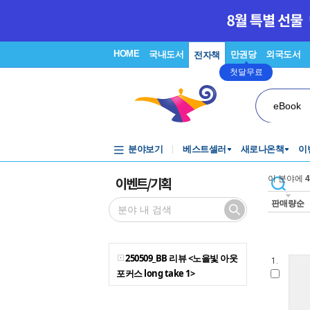
HOME
국내도서
만권당
외국도서
전자책
첫달무료
eBook
분야보기
베스트셀러
새로나온책
이
이벤트/기획
이 분야에
4
판매량순
250509_BB 리뷰 <노을빛 아웃
1.
포커스 long take 1>