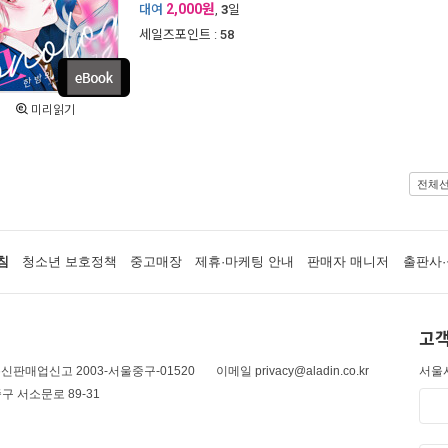
2,000원
대여
,
3
일
세일즈포인트 :
58
미리읽기
전체
침
청소년 보호정책
중고매장
제휴·마케팅 안내
판매자 매니저
출판사·
고객
신판매업신고 2003-서울중구-01520
이메일 privacy@aladin.co.kr
서울시
구 서소문로 89-31