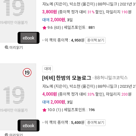
쟈노메
(지은이),
박소현
(옮긴이) |
BB허니밀크
| 2021년 
3,800원
(종이책 정가 대비
할인), 마일리지
원
31%
190
2,000원
대여
,
3
일
9.6
(
63
) | 세일즈포인트 :
881
이 책의 종이책 :
4,950
원
종이책 보기
미리읽기
대여
[비비] 한밤의 모놀로그
- BB허니밀크코믹스
쟈노메
(지은이),
박소현
(옮긴이) |
BB허니밀크
| 2023년 
4,000원
(종이책 정가 대비
할인), 마일리지
원
33%
200
2,000원
대여
,
3
일
10.0
(
1
) | 세일즈포인트 :
196
이 책의 종이책 :
5,400
원
종이책 보기
미리읽기