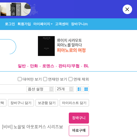
로그인
회원가입
마이페이지
고객센터
장바구니
(0)
일반
만화
로맨스
판타지/무협
BL
대여만 보기
연재만 보기
연재 제외
옵션 설정
25개
선택
장바구니 담기
보관함 담기
마이리스트 담기
장바구니
[비비] 노을빛 아웃포커스 시리즈보
ㅣ
바로구매