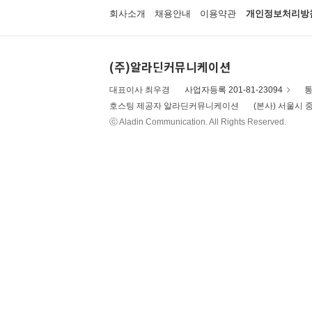
회사소개
채용안내
이용약관
개인정보처리방
(주)알라딘커뮤니케이션
대표이사 최우경
사업자등록 201-81-23094
통
호스팅 제공자 알라딘커뮤니케이션
(본사) 서울시 중
ⓒ Aladin Communication. All Rights Reserved.