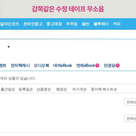
알라딘굿즈
온라인중고
중고매장
우주점
음반
블루레이
커피
벤트
전자책캐시
오디오북
대여eBook
연재eBook
만권당
N
N
개의 상품이 있습니다.
출간일순
등록일순
상품명순
평점순
저가격순
종이책 베스트순
전체
전체