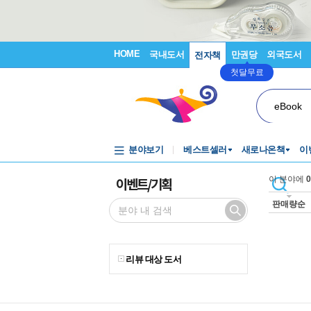
HOME
국내도서
만권당
외국도서
전자책
첫달무료
eBook
분야보기
베스트셀러
새로나온책
이
이벤트/기획
이 분야에
0
판매량순
리뷰 대상 도서