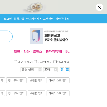
로그인
회원가입
마이페이지
고객센터
장바구니
(0)
일반
만화
로맨스
판타지/무협
BL
대여만 보기
연재만 보기
연재 제외
옵션 설정
25개
선택
장바구니 담기
보관함 담기
마이리스트 담기
선택
장바구니 담기
보관함 담기
마이리스트 담기