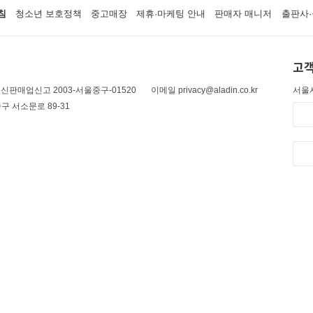
침
청소년 보호정책
중고매장
제휴·마케팅 안내
판매자 매니저
출판사·
고객
신판매업신고 2003-서울중구-01520
이메일 privacy@aladin.co.kr
서울시
구 서소문로 89-31