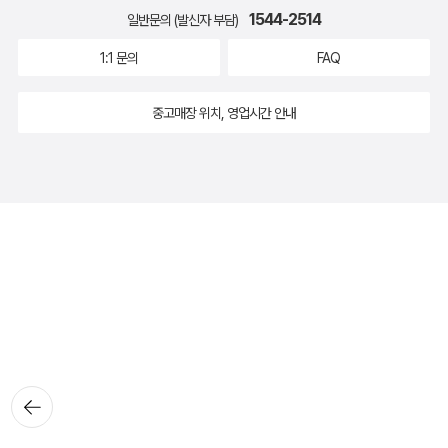
1544-2514
일반문의 (발신자 부담)
1:1 문의
FAQ
중고매장 위치, 영업시간 안내
뒤로가
기