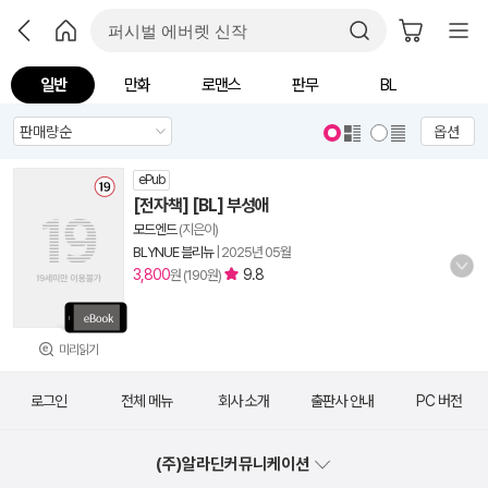
일반
만화
로맨스
판무
BL
옵션
ePub
[전자책] [BL] 부성애
모드엔드
(지은이)
BLYNUE 블리뉴
|
2025년 05월
3,800
9.8
원 (190원)
미리읽기
로그인
전체 메뉴
회사 소개
출판사 안내
PC 버전
(주)알라딘커뮤니케이션