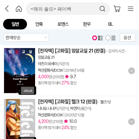
일반
만화
로맨스
판무
BL
옵션
[전자책] [고화질] 암살교실 21 (완결)
- 감사의 시간
-
암살교실 21
마츠이 유세이
(지은이)
학산문화사/DCW
|
2018년 04월
4,000
9.7
원 (200원)
27%
종이책 정가 대비
할인
[전자책] [고화질] 헬크 12 (완결)
-
헬크 12
나나오 나나키
(지은이),
박연지
(옮긴이)
학산문화사/DCW
|
2020년 12월
4,200
10.0
원 (210원)
24%
종이책 정가 대비
할인