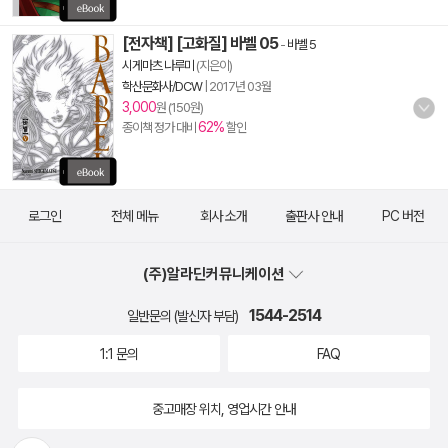
[전자책] [고화질] 바벨 05
-
바벨 5
시게마츠 나루미
(지은이)
학산문화사/DCW
|
2017년 03월
3,000
원 (150원)
62%
종이책 정가 대비
할인
로그인
전체 메뉴
회사 소개
출판사 안내
PC 버전
(주)알라딘커뮤니케이션
1544-2514
일반문의 (발신자 부담)
1:1 문의
FAQ
중고매장 위치, 영업시간 안내