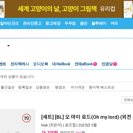
알라딘굿즈
온라인중고
중고매장
우주점
음반
블루레이
커피
벤트
전자책캐시
오디오북
대여eBook
연재eBook
만권당
N
N
개의 상품이 있습니다.
출간일순
등록일순
상품명순
평점순
저가격순
종이책 베스트순
전체
[세트] [BL] 오 마이 로드(Oh my lord) (외
Nak
(지은이) |
로즈힙
| 2025년 5월
15,300원
, 마일리지
원