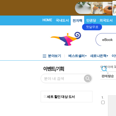
HOME
국내도서
만권당
외국도서
전자책
첫달무료
eBook
분야보기
베스트셀러
새로나온책
이
이벤트/기획
이 분야에
1
판매량순
세트 할인 대상 도서
1.