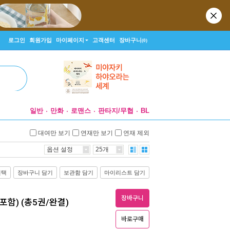
로그인
회원가입
마이페이지
고객센터
장바구니
(0)
일반
만화
로맨스
판타지/무협
BL
대여만 보기
연재만 보기
연재 제외
옵션 설정
25개
선택
장바구니 담기
보관함 담기
마이리스트 담기
장바구니
전 포함) (총5권/완결)
바로구매