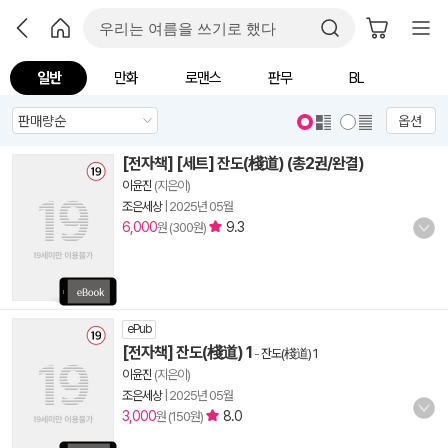
일반
만화
로맨스
판무
BL
옵션
[전자책] [세트] 잔도(棧道) (총2권/완결)
이윤진
(지은이)
조은세상
|
2025년 05월
6,000
9.3
원 (300원)
ePub
[전자책] 잔도(棧道) 1
-
잔도(棧道) 1
이윤진
(지은이)
조은세상
|
2025년 05월
3,000
8.0
원 (150원)