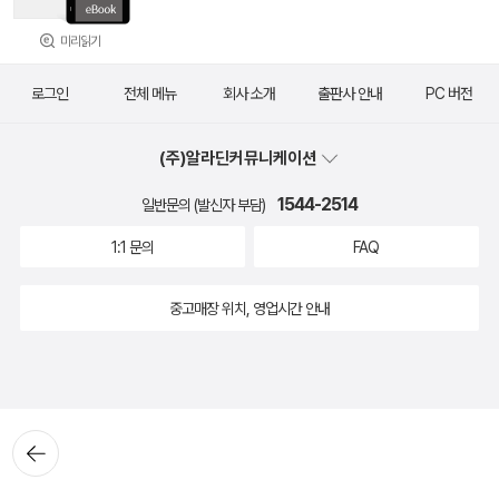
미리읽기
로그인
전체 메뉴
회사 소개
출판사 안내
PC 버전
(주)알라딘커뮤니케이션
1544-2514
일반문의 (발신자 부담)
1:1 문의
FAQ
중고매장 위치, 영업시간 안내
뒤로가
기