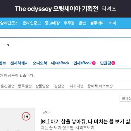
알라딘굿즈
온라인중고
중고매장
우주점
음반
블루레이
커피
벤트
전자책캐시
오디오북
대여eBook
연재eBook
만권당
N
N
개의 상품이 있습니다.
출간일순
등록일순
상품명순
평점순
저가격순
종이책 베스트순
전체
ePub
[BL] 아기 삵을 낳아줘, 나 미치는 꼴 보기 싫
치는 꼴 보기 싫으면! 시리즈보기