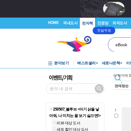
HOME
국내도서
만권당
외국도서
전자책
첫달무료
eBook
분야보기
베스트셀러
새로나온책
이
이벤트/기획
이 분야에
1
판매량순
250507_블루브 <아기 삵을 낳
1.
아줘, 나 미치는 꼴 보기 싫으면!>
리뷰 대상 도서
세트 할인 대상 도서