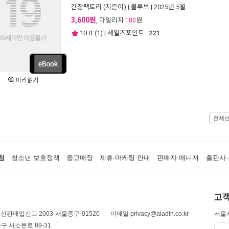
간장팩토리
(지은이) |
블루브
| 2025년 5월
3,600원
, 마일리지
원
180
10.0
(
1
) | 세일즈포인트 :
221
미리읽기
전체
침
청소년 보호정책
중고매장
제휴·마케팅 안내
판매자 매니저
출판사·
고객
신판매업신고 2003-서울중구-01520
이메일 privacy@aladin.co.kr
서울시
구 서소문로 89-31