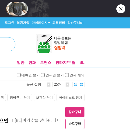
로그인
회원가입
마이페이지
고객센터
장바구니
(0)
일반
만화
로맨스
판타지/무협
BL
대여만 보기
연재만 보기
연재 제외
옵션 설정
25개
선택
장바구니 담기
보관함 담기
마이리스트 담기
장바구니
으면!
[BL] 아기 삵을 낳아줘, 나 미
ㅣ
바로구매