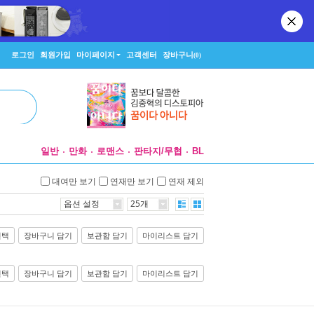
로그인
회원가입
마이페이지
고객센터
장바구니
(0)
일반
만화
로맨스
판타지/무협
BL
대여만 보기
연재만 보기
연재 제외
옵션 설정
25개
선택
장바구니 담기
보관함 담기
마이리스트 담기
선택
장바구니 담기
보관함 담기
마이리스트 담기