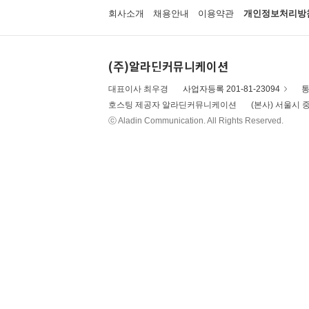
회사소개
채용안내
이용약관
개인정보처리방
(주)알라딘커뮤니케이션
대표이사 최우경
사업자등록 201-81-23094
통
호스팅 제공자 알라딘커뮤니케이션
(본사) 서울시 중
ⓒ Aladin Communication. All Rights Reserved.