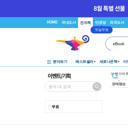
HOME
국내도서
만권당
외국도서
전자책
첫달무료
eBook
분야보기
베스트셀러
새로나온책
이
이벤트/기획
이 분야에
0
판매량순
무료