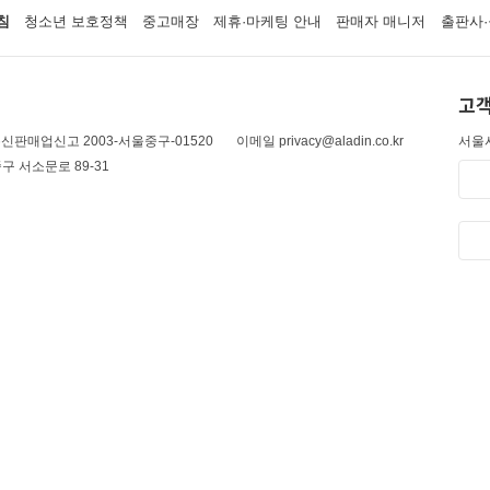
침
청소년 보호정책
중고매장
제휴·마케팅 안내
판매자 매니저
출판사·
고객
신판매업신고 2003-서울중구-01520
이메일 privacy@aladin.co.kr
서울시
구 서소문로 89-31