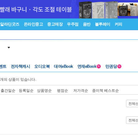
알라딘굿즈
온라인중고
중고매장
우주점
음반
블루레이
커피
벤트
전자책캐시
오디오북
대여eBook
연재eBook
만권당
N
N
개의 상품이 있습니다.
출간일순
등록일순
상품명순
평점순
저가격순
종이책 베스트순
전체
전체