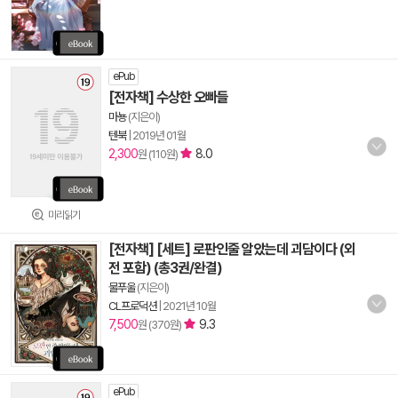
ePub
[전자책] 수상한 오빠들
마뇽
(지은이)
텐북
|
2019년 01월
2,300
8.0
원 (110원)
미리읽기
[전자책] [세트] 로판인줄 알았는데 괴담이다 (외
전 포함) (총3권/완결)
물푸울
(지은이)
CL프로덕션
|
2021년 10월
7,500
9.3
원 (370원)
ePub