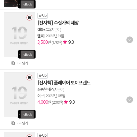
ePub
[전자책] 수집가의 새장
애플망고
(지은이)
텐북
|
2023년 11월
3,500
9.3
원 (170원)
미리읽기
ePub
[전자책] 플레이어 보이프렌드
죄송한취향
(지은이)
이브
|
2023년 05월
4,000
9.3
원 (200원)
미리읽기
ePub