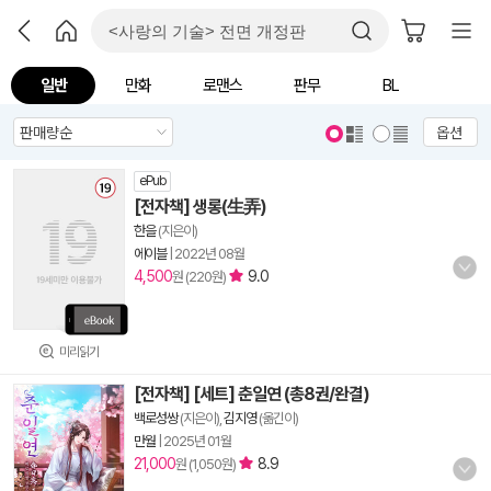
일반
만화
로맨스
판무
BL
옵션
ePub
[전자책] 생롱(生弄)
한을
(지은이)
에이블
|
2022년 08월
4,500
9.0
원 (220원)
미리읽기
[전자책] [세트] 춘일연 (총8권/완결)
백로성쌍
(지은이),
김지영
(옮긴이)
만월
|
2025년 01월
21,000
8.9
원 (1,050원)