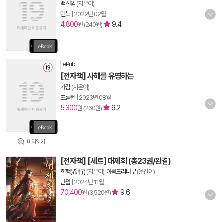
백선암
(지은이)
텐북
|
2022년 02월
4,800
9.4
원 (240원)
ePub
[전자책] 사해를 유영하는
가김
(지은이)
프롬텐
|
2023년 08월
5,300
9.2
원 (260원)
미리읽기
[전자책] [세트] 대제희 (총23권/완결)
희행(希行)
(지은이),
아름드리나무
(옮긴이)
만월
|
2024년 11월
70,400
9.6
원 (3,520원)