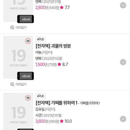
텐북
|
2021년 01월
2,800
7.7
원 (140원)
미리읽기
ePub
[전자책] 괴물의 방문
마뇽
(지은이)
텐북
|
2022년 02월
1,500
8.7
원 (70원)
미리읽기
ePub
[전자책] 가짜를 위하여 1
-
가짜를 위하여 1
김유일
(지은이)
시연
|
2023년 01월
3,600
10.0
원 (180원)