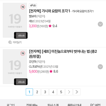
ePub
[전자책] 가시와 요람의 조각 1
-
가시와 요람의 조각 1
별보라
(지은이)
레브
|
2023년 04월
3,200
9.4
원 (160원)
미리읽기
[전자책] [세트] 미친놈으로부터 벗어나는 법 (총2
권/완결)
강인하
(지은이)
CL프로덕션
|
2021년 03월
5,600
8.6
원 (280원)
1
2
3
4
5
로그인
전체 메뉴
회사 소개
출판사 안내
PC 버전