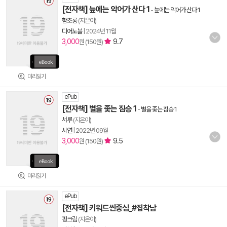
[전자책] 늪에는 악어가 산다 1
-
늪에는 악어가 산다 1
함초롱
(지은이)
디어노블
|
2024년 11월
3,000
9.7
원 (150원)
미리읽기
ePub
[전자책] 별을 좇는 짐승 1
-
별을 좇는 짐승 1
서루
(지은이)
시연
|
2022년 09월
3,000
9.5
원 (150원)
미리읽기
ePub
[전자책] 키워드씬중심_#집착남
핑크림
(지은이)