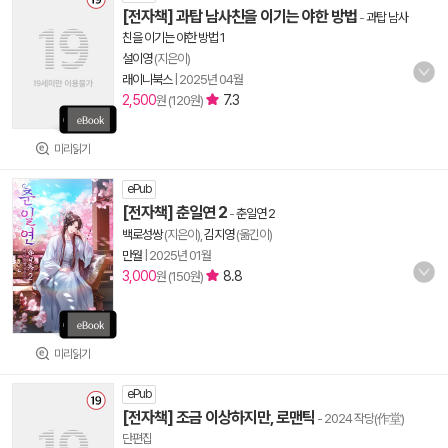
[전자책] 과탑 남사친을 이기는 야한 방법
-
과탑 남사
친을 이기는 야한 방법 1
설이영
(지은이)
래이니북스
|
2025년 04월
2,500
7.3
원 (120원)
미리읽기
ePub
[전자책] 춘일연 2
-
춘일연 2
백로성쌍
(지은이),
김지영
(옮긴이)
만월
|
2025년 01월
3,000
8.8
원 (150원)
미리읽기
ePub
[전자책] 조금 이상하지만, 로맨틱
- 2024 작당(作堂)
단편집