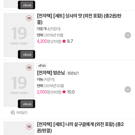
[전자책] [세트] 상사의 맛 (외전 포함) (총2권/완
결)
마호가니
(지은이)
텐북
|
2019년 10월
4,200
8.7
원 (210원)
ePub
[전자책] 밤손님
-
밤손님 1
마뇽
(지은이)
텐북
|
2019년 02월
2,000
10.0
원 (100원)
미리읽기
[전자책] [세트] 나의 살구골에게 (외전 포함) (총2
권/완결)