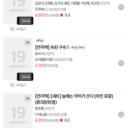
김로아
,
김정화
,
김지아
,
꽃잠
,
이른봄
,
이인혜
,
최고낑
(지은이)
진주북스
|
2024년 10월
4,900
9.4
원 (240원)
미리읽기
ePub
[전자책] 속된 구속 1
-
속된 구속 1
윤소다
(지은이)
도서출판 비화
|
2025년 01월
3,000
원 (150원)
미리읽기
[전자책] [세트] 늪에는 악어가 산다 (외전 포함)
(총3권/완결)
함초롱
(지은이)
디어노블
|
2025년 02월
9,200
9.6
원 (460원)