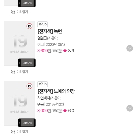
미리읽기
ePub
[전자책] 녹턴
열일곱
(지은이)
이브
|
2023년 05월
3,600
8.9
원 (180원)
미리읽기
ePub
[전자책] 노예의 인장
하얀백지
(지은이)
텐북
|
2019년 10월
3,000
6.0
원 (150원)
미리읽기