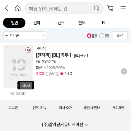
일반
만화
로맨스
판무
BL
옵션
ePub
[전자책] [BL] 곡두 1
-
[BL] 곡두 1
생강청
(지은이)
블루브
|
2025년 05월
3,300
10.0
원 (160원)
미리읽기
로그인
전체 메뉴
회사 소개
출판사 안내
PC 버전
(주)알라딘커뮤니케이션