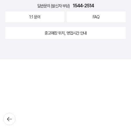
1544-2514
일반문의 (발신자 부담)
1:1 문의
FAQ
중고매장 위치, 영업시간 안내
뒤로가
기