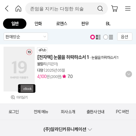
일반
만화
로맨스
판무
BL
옵션
ePub
[전자책] 눈물을 허락하소서 1
-
눈물을 허락하소서 1
불랄리
(지은이)
다향
|
2025년 05월
4,100
7.0
원 (200원)
미리읽기
로그인
전체 메뉴
회사 소개
출판사 안내
PC 버전
(주)알라딘커뮤니케이션