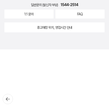
1544-2514
일반문의 (발신자 부담)
1:1 문의
FAQ
중고매장 위치, 영업시간 안내
뒤로가
기