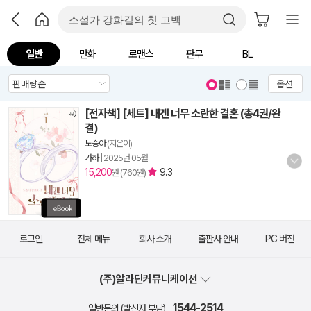
일반
만화
로맨스
판무
BL
옵션
[전자책] [세트] 내겐 너무 소란한 결혼 (총4권/완
결)
노승아
(지은이)
가하
|
2025년 05월
15,200
9.3
원 (760원)
로그인
전체 메뉴
회사 소개
출판사 안내
PC 버전
(주)알라딘커뮤니케이션
1544-2514
일반문의 (발신자 부담)