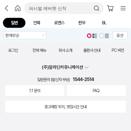
일반
만화
로맨스
판무
BL
옵션
로그인
전체 메뉴
회사 소개
출판사 안내
PC 버전
(주)알라딘커뮤니케이션
1544-2514
일반문의 (발신자 부담)
1:1 문의
FAQ
중고매장 위치, 영업시간 안내