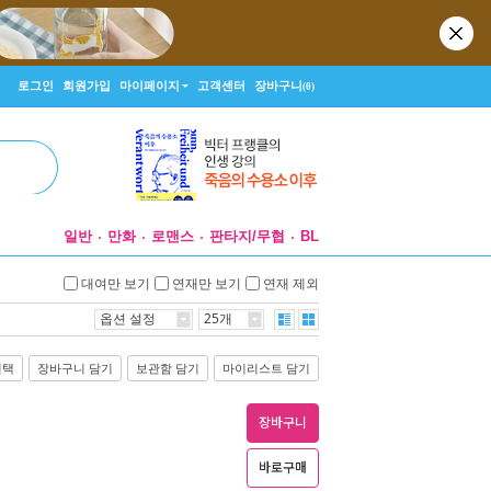
로그인
회원가입
마이페이지
고객센터
장바구니
(0)
일반
만화
로맨스
판타지/무협
BL
대여만 보기
연재만 보기
연재 제외
옵션 설정
25개
선택
장바구니 담기
보관함 담기
마이리스트 담기
장바구니
바로구매