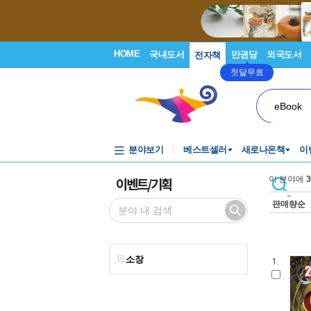
HOME
국내도서
만권당
외국도서
전자책
첫달무료
eBook
분야보기
베스트셀러
새로나온책
이
이벤트/기획
이 분야에
3
판매량순
소장
1.