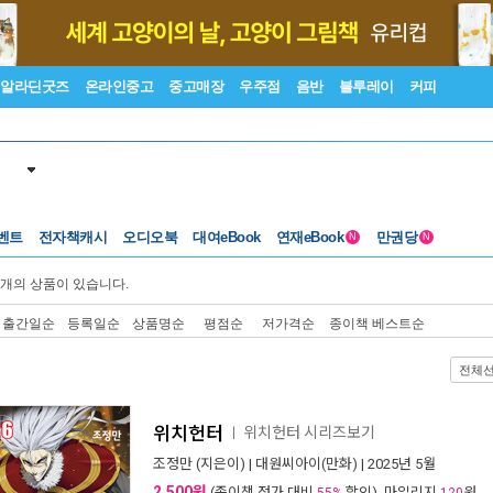
알라딘굿즈
온라인중고
중고매장
우주점
음반
블루레이
커피
벤트
전자책캐시
오디오북
대여eBook
연재eBook
만권당
N
N
개의 상품이 있습니다.
출간일순
등록일순
상품명순
평점순
저가격순
종이책 베스트순
전체
위치헌터
위치헌터 시리즈보기
ㅣ
조정만
(지은이) |
대원씨아이(만화)
| 2025년 5월
2,500원
(종이책 정가 대비
할인), 마일리지
원