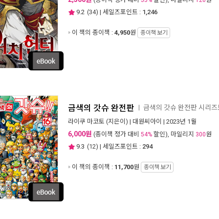
55%
120
9.2
(
34
) | 세일즈포인트 :
1,246
이 책의 종이책 :
4,950
원
종이책 보기
금색의 갓슈 완전판
금색의 갓슈 완전판 시리
ㅣ
라이쿠 마코토
(지은이) |
대원씨아이
| 2023년 1월
6,000원
(종이책 정가 대비
할인), 마일리지
원
54%
300
9.3
(
12
) | 세일즈포인트 :
294
이 책의 종이책 :
11,700
원
종이책 보기