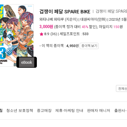
겁쟁이 페달 SPARE BIKE
겁쟁이 페달 SPAR
ㅣ
와타나베 와타루
(지은이) |
대원씨아이(만화)
| 2025년 5월
3,000원
(종이책 정가 대비
할인), 마일리지
원
45%
150
8.9
(
36
) | 세일즈포인트 :
533
이 책의 종이책 :
4,950
원
종이책 보기
전체
침
청소년 보호정책
중고매장
제휴·마케팅 안내
판매자 매니저
출판사·