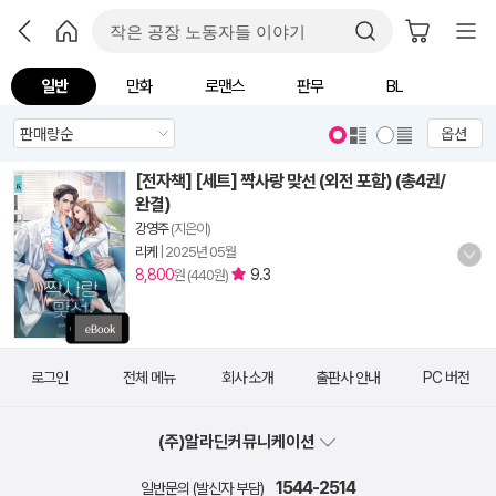
일반
만화
로맨스
판무
BL
옵션
[전자책] [세트] 짝사랑 맞선 (외전 포함) (총4권/
완결)
강영주
(지은이)
리케
|
2025년 05월
8,800
9.3
원 (440원)
로그인
전체 메뉴
회사 소개
출판사 안내
PC 버전
(주)알라딘커뮤니케이션
1544-2514
일반문의 (발신자 부담)