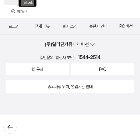
미리읽기
로그인
전체 메뉴
회사 소개
출판사 안내
PC 버전
(주)알라딘커뮤니케이션
1544-2514
일반문의 (발신자 부담)
1:1 문의
FAQ
중고매장 위치, 영업시간 안내
뒤로가
기