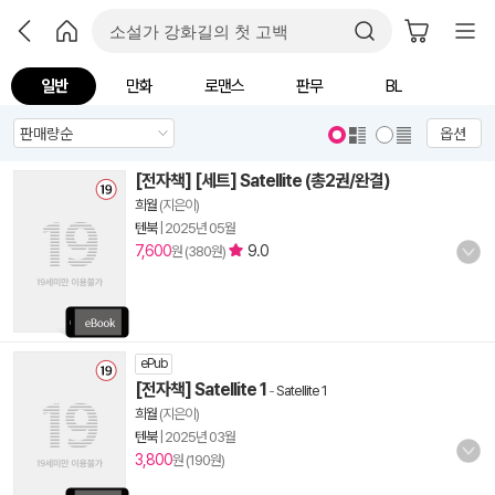
일반
만화
로맨스
판무
BL
옵션
[전자책] [세트] Satellite (총2권/완결)
희월
(지은이)
텐북
|
2025년 05월
7,600
9.0
원 (380원)
ePub
[전자책] Satellite 1
-
Satellite 1
희월
(지은이)
텐북
|
2025년 03월
3,800
원 (190원)