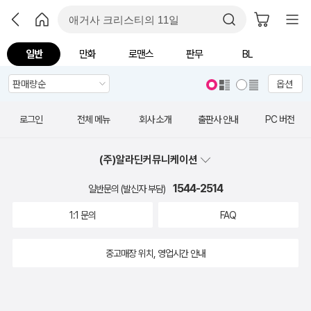
일반
만화
로맨스
판무
BL
옵션
로그인
전체 메뉴
회사 소개
출판사 안내
PC 버전
(주)알라딘커뮤니케이션
1544-2514
일반문의 (발신자 부담)
1:1 문의
FAQ
중고매장 위치, 영업시간 안내