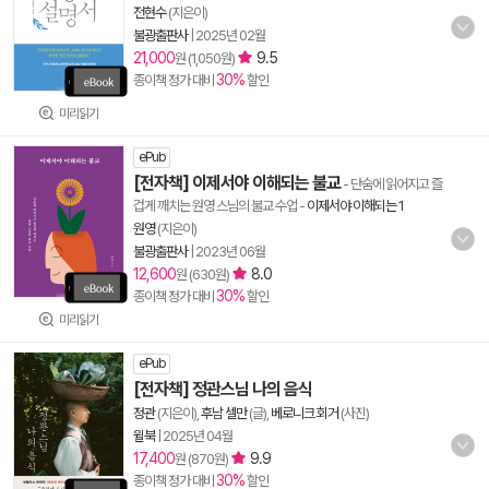
전현수
(지은이)
불광출판사
|
2025년 02월
21,000
9.5
원 (1,050원)
30%
종이책 정가 대비
할인
미리읽기
ePub
[전자책] 이제서야 이해되는 불교
- 단숨에 읽어지고 즐
겁게 깨치는 원영 스님의 불교 수업
-
이제서야 이해되는 1
원영
(지은이)
불광출판사
|
2023년 06월
12,600
8.0
원 (630원)
30%
종이책 정가 대비
할인
미리읽기
ePub
[전자책] 정관스님 나의 음식
정관
(지은이),
후남 셀만
(글),
베로니크 회거
(사진)
윌북
|
2025년 04월
17,400
9.9
원 (870원)
30%
종이책 정가 대비
할인