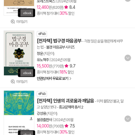
포레스트북스
|
2024년 06월
12,460
8.4
원 (620원)
30%
종이책 정가 대비
할인
미리읽기
ePub
[전자책] 법구경 마음공부
- 걱정 많은 삶을 평온하게 바꾸
는 법
-
불경 마음공부 시리즈
정운
(지은이)
유노책주
|
2024년 05월
15,500
9.7
원 (770원)
18%
종이책 정가 대비
할인
만권당에서 무료로 보기
미리읽기
ePub
[전자책] 인생의 괴로움과 깨달음
- 미처 몰랐던 불교, 알
고 싶었던 붓다
-
종교문해력 총서 2
강성용
(지은이)
불광출판사
|
2024년 05월
14,000
7.5
원 (700원)
30%
종이책 정가 대비
할인