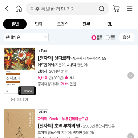
일반
만화
로맨스
판무
BL
옵션
ePub
[전자책] 싯다르타
-
민음사 세계문학전집 58
헤르만 헤세
(지은이),
박병덕
(옮긴이)
민음사
|
2014년 01월
5,600
9.1
원 (280원)
30%
종이책 정가 대비
할인
미리읽기
ePub
화제의 eBook + 투명 컨페티 콜드컵
[전자책] 초역 부처의 말
- 2500년 동안 사랑받은
코이케 류노스케
(지은이),
박재현
(옮긴이)