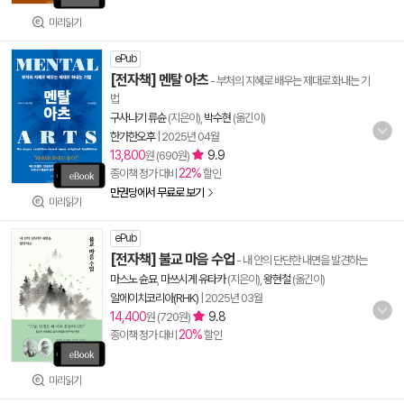
미리읽기
ePub
[전자책] 멘탈 아츠
- 부처의 지혜로 배우는 제대로 화내는 기
법
구사나기 류슌
(지은이),
박수현
(옮긴이)
한가한오후
|
2025년 04월
13,800
9.9
원 (690원)
22%
종이책 정가 대비
할인
만권당에서 무료로 보기
미리읽기
ePub
[전자책] 불교 마음 수업
- 내 안의 단단한 내면을 발견하는
마스노 슌묘
,
마쓰시게 유타카
(지은이),
왕현철
(옮긴이)
알에이치코리아(RHK)
|
2025년 03월
14,400
9.8
원 (720원)
20%
종이책 정가 대비
할인
미리읽기