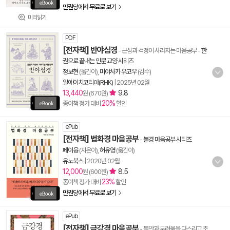
만권당에서 무료로 보기
미리읽기
PDF
[전자책] 반야심경
- 근심과 걱정이 사라지는 마음공부
-
한
권으로 끝내는 인문 교양 시리즈
정보현
(옮긴이),
미야사카 유코우
(감수)
알에이치코리아(RHK)
|
2025년 02월
13,440
9.8
원 (670원)
20%
종이책 정가 대비
할인
ePub
[전자책] 법화경 마음공부
-
불경 마음공부 시리즈
페이융
(지은이),
허유영
(옮긴이)
유노북스
|
2020년 02월
12,000
8.5
원 (600원)
23%
종이책 정가 대비
할인
만권당에서 무료로 보기
ePub
[전자책] 금강경 마음공부
- 불안과 두려움을 다스리고 초