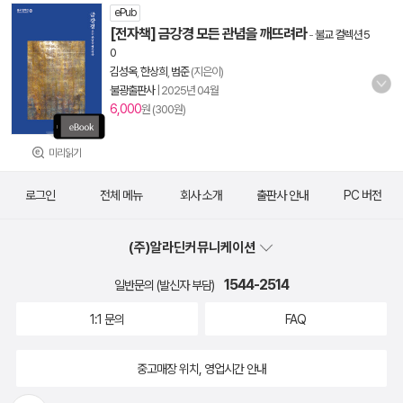
ePub
[전자책] 금강경 모든 관념을 깨뜨려라
-
불교 컬렉션 5
0
김성옥
,
한상희
,
범준
(지은이)
불광출판사
|
2025년 04월
6,000
원 (300원)
미리읽기
로그인
전체 메뉴
회사 소개
출판사 안내
PC 버전
(주)알라딘커뮤니케이션
1544-2514
일반문의 (발신자 부담)
1:1 문의
FAQ
중고매장 위치, 영업시간 안내