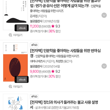
[전자책] 인문학을 좋아하는 사람들을 위한 불교수
업 : 연기·공·유식·선은 어떻게 삶이 되는가!
-
인문학을
좋아하는 사람들을 위한 시리즈
김사업
(지은이)
불광출판사
|
2018년 02월
11,200
9.3
원 (560원)
38%
종이책 정가 대비
할인
미리읽기
ePub
[전자책] 인문학을 좋아하는 사람들을 위한 반야심
경
-
인문학을 좋아하는 사람들을 위한 시리즈
야마나 테츠시
(지은이),
최성현
(옮긴이)
불광출판사
|
2020년 04월
9,800
9.2
원 (490원)
30%
종이책 정가 대비
할인
미리읽기
ePub
[전자책] 정신과 의사가 들려주는 불교 사용 설명
서
- 삶과 수행으로 검증한 초기불교의 가르침