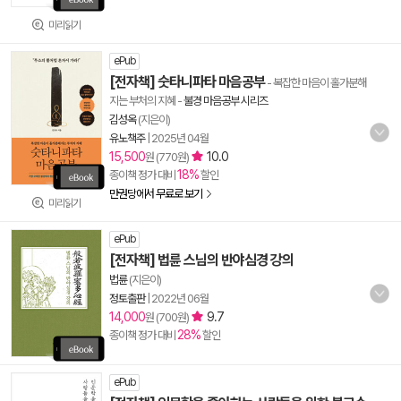
미리읽기
ePub
[전자책] 숫타니파타 마음공부
- 복잡한 마음이 홀가분해
지는 부처의 지혜
-
불경 마음공부 시리즈
김성옥
(지은이)
유노책주
|
2025년 04월
15,500
10.0
원 (770원)
18%
종이책 정가 대비
할인
만권당에서 무료로 보기
미리읽기
ePub
[전자책] 법륜 스님의 반야심경 강의
법륜
(지은이)
정토출판
|
2022년 06월
14,000
9.7
원 (700원)
28%
종이책 정가 대비
할인
ePub