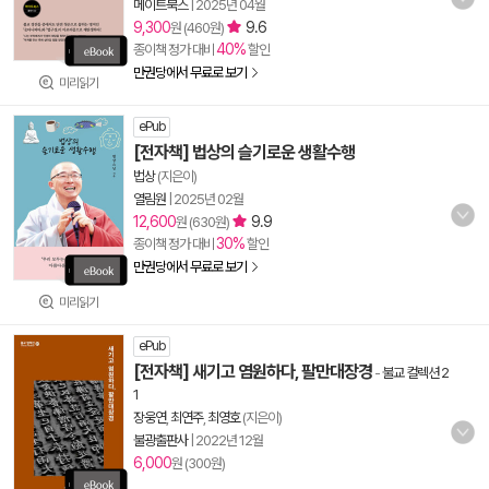
메이트북스
|
2025년 04월
9,300
9.6
원 (460원)
40%
종이책 정가 대비
할인
만권당에서 무료로 보기
미리읽기
ePub
[전자책] 법상의 슬기로운 생활수행
법상
(지은이)
열림원
|
2025년 02월
12,600
9.9
원 (630원)
30%
종이책 정가 대비
할인
만권당에서 무료로 보기
미리읽기
ePub
[전자책] 새기고 염원하다, 팔만대장경
-
불교 컬렉션 2
1
장웅연
,
최연주
,
최영호
(지은이)
불광출판사
|
2022년 12월
6,000
원 (300원)