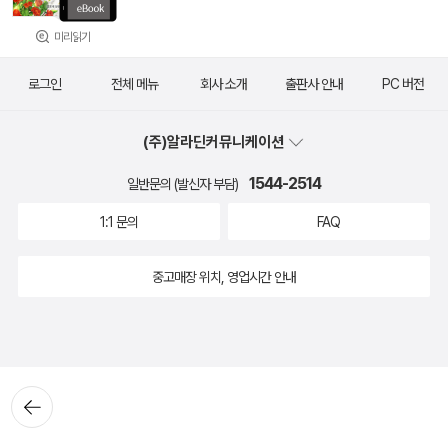
미리읽기
로그인
전체 메뉴
회사 소개
출판사 안내
PC 버전
(주)알라딘커뮤니케이션
1544-2514
일반문의 (발신자 부담)
1:1 문의
FAQ
중고매장 위치, 영업시간 안내
뒤로가
기