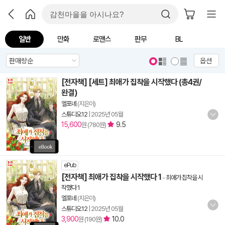
일반
만화
로맨스
판무
BL
옵션
[전자책] [세트] 최애가 집착을 시작했다 (총4권/
완결)
엘포네
(지은이)
스튜디오12
|
2025년 05월
15,600
9.5
원 (780원)
ePub
[전자책] 최애가 집착을 시작했다 1
-
최애가 집착을 시
작했다 1
엘포네
(지은이)
스튜디오12
|
2025년 05월
3,900
10.0
원 (190원)