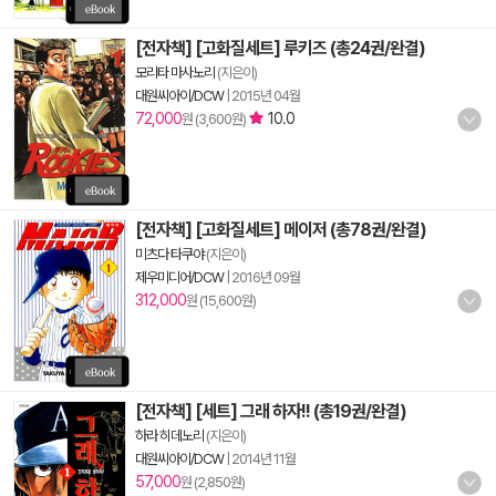
[전자책] [고화질세트] 루키즈 (총24권/완결)
모리타 마사노리
(지은이)
대원씨아이/DCW
|
2015년 04월
72,000
10.0
원 (3,600원)
[전자책] [고화질세트] 메이저 (총78권/완결)
미츠다 타쿠야
(지은이)
제우미디어/DCW
|
2016년 09월
312,000
원 (15,600원)
[전자책] [세트] 그래 하자!! (총19권/완결)
하라 히데노리
(지은이)
대원씨아이/DCW
|
2014년 11월
57,000
원 (2,850원)