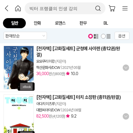
일반
만화
로맨스
판무
BL
옵션
[전자책] [고화질세트] 군청에 사이렌 (총12권/완
결)
모모쿠리 미캉
(지은이)
학산문화사/DCW
|
2021년 05월
36,000
10.0
원 (1,800원)
[전자책] [고화질세트] 터치 소장판 (총11권/완결)
아다치 미츠루
(지은이)
대원씨아이/DCW
|
2024년 08월
82,500
9.2
원 (4,120원)