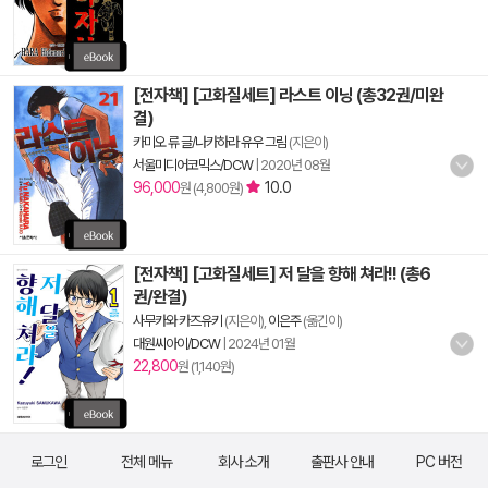
[전자책] [고화질세트] 라스트 이닝 (총32권/미완
결)
카미오 류 글/나카하라 유우 그림
(지은이)
서울미디어코믹스/DCW
|
2020년 08월
96,000
10.0
원 (4,800원)
[전자책] [고화질세트] 저 달을 향해 쳐라!! (총6
권/완결)
사무카와 카즈유키
(지은이),
이은주
(옮긴이)
대원씨아이/DCW
|
2024년 01월
22,800
원 (1,140원)
로그인
전체 메뉴
회사 소개
출판사 안내
PC 버전