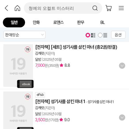
일반
만화
로맨스
판무
BL
옵션
[전자책] [세트] 성기사를 삼킨 마녀 (총2권/완결)
김캐럿
(지은이)
달밤
|
2025년 05월
7,000
8.8
원 (350원)
ePub
[전자책] 성기사를 삼킨 마녀 1
-
성기사를 삼킨 마녀 1
김캐럿
(지은이)
달밤
|
2025년 03월
3,500
9.0
원 (170원)