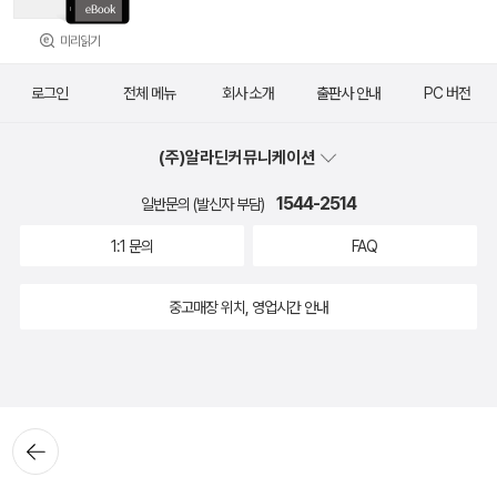
미리읽기
로그인
전체 메뉴
회사 소개
출판사 안내
PC 버전
(주)알라딘커뮤니케이션
1544-2514
일반문의 (발신자 부담)
1:1 문의
FAQ
중고매장 위치, 영업시간 안내
뒤로가
기