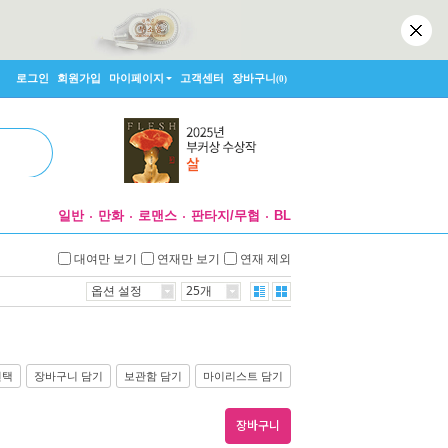
로그인
회원가입
마이페이지
고객센터
장바구니
(0)
일반
만화
로맨스
판타지/무협
BL
대여만 보기
연재만 보기
연재 제외
옵션 설정
25개
선택
장바구니 담기
보관함 담기
마이리스트 담기
장바구니