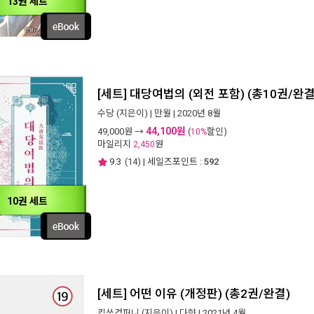
13권 세트
[세트] 대당여법의 (외전 포함) (총10권/완결
수당
(지은이) |
만월
| 2020년 8월
44,100원
49,000
원 →
(
할인)
10%
마일리지
원
2,450
9.3
(
14
) | 세일즈포인트 :
592
10권 세트
[세트] 어떤 이유 (개정판) (총2권/완결)
킴쓰컴퍼니
(지은이) |
다향
| 2021년 4월