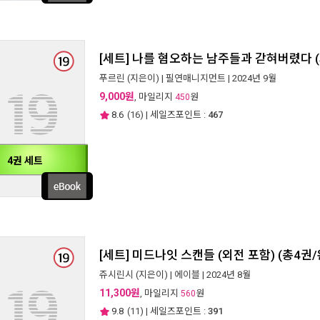
[세트] 나를 혐오하는 남주들과 갇혀버렸다 (
푸르린
(지은이) |
필연매니지먼트
| 2024년 9월
9,000원
, 마일리지
원
450
8.6
(
16
) | 세일즈포인트 :
467
4권 세트
[세트] 미드나잇 스캔들 (외전 포함) (총4권/
쥬시린시
(지은이) |
에이블
| 2024년 8월
11,300원
, 마일리지
원
560
9.8
(
11
) | 세일즈포인트 :
391