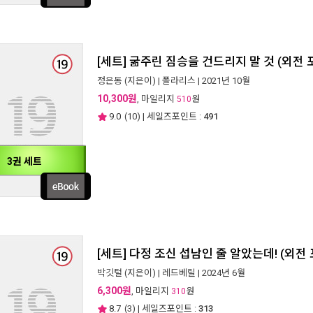
[세트] 굶주린 짐승을 건드리지 말 것 (외전 
정은동
(지은이) |
폴라리스
| 2021년 10월
10,300원
, 마일리지
원
510
9.0
(
10
) | 세일즈포인트 :
491
3권 세트
[세트] 다정 조신 섭남인 줄 알았는데! (외전 
박깃털
(지은이) |
레드베릴
| 2024년 6월
6,300원
, 마일리지
원
310
8.7
(
3
) | 세일즈포인트 :
313