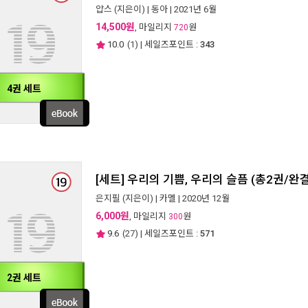
얍스
(지은이) |
동아
| 2021년 6월
14,500원
, 마일리지
원
720
10.0
(
1
) | 세일즈포인트 :
343
4권 세트
[세트] 우리의 기쁨, 우리의 슬픔 (총2권/완결
은지필
(지은이) |
카멜
| 2020년 12월
6,000원
, 마일리지
원
300
9.6
(
27
) | 세일즈포인트 :
571
2권 세트