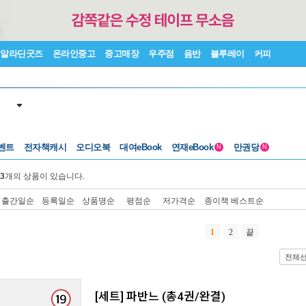
알라딘굿즈
온라인중고
중고매장
우주점
음반
블루레이
커피
벤트
전자책캐시
오디오북
대여eBook
연재eBook
만권당
N
N
3
개의 상품이 있습니다.
출간일순
등록일순
상품명순
평점순
저가격순
종이책 베스트순
1
2
끝
전체
[세트] 파반느 (총4권/완결)