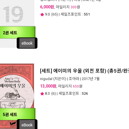
6,000원
, 마일리지
원
300
9.0
(
65
) | 세일즈포인트 :
551
2권 세트
[세트] 에이미의 우울 (외전 포함) (총5권/완
nigudal
(지은이) |
조아라
| 2017년 7월
13,000원
, 마일리지
원
650
8.3
(
6
) | 세일즈포인트 :
526
5권 세트