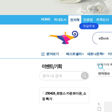
HOME
국내도서
만권당
외국도서
전자책
첫달무료
eBook
분야보기
베스트셀러
새로나온책
이
이벤트/기획
이 분야에
4
판매량순
250426_로맨스 카운트다운_소
장 특가
1.