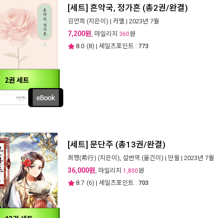
[세트] 흔약국, 정가흔 (총2권/완결)
김언희
(지은이) |
카멜
| 2023년 7월
7,200원
, 마일리지
원
360
8.0
(
8
) | 세일즈포인트 :
773
2권 세트
[세트] 문단주 (총13권/완결)
희행(希行)
(지은이),
설번역
(옮긴이) |
만월
| 2023년 7월
36,000원
, 마일리지
원
1,800
8.7
(
6
) | 세일즈포인트 :
703