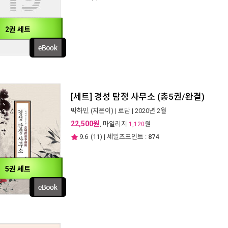
2권 세트
[세트] 경성 탐정 사무소 (총5권/완결)
박하민
(지은이) |
로담
| 2020년 2월
22,500원
, 마일리지
원
1,120
9.6
(
11
) | 세일즈포인트 :
874
5권 세트