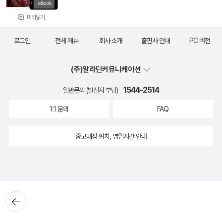
미리읽기
로그인
전체 메뉴
회사 소개
출판사 안내
PC 버전
(주)알라딘커뮤니케이션
1544-2514
일반문의 (발신자 부담)
1:1 문의
FAQ
중고매장 위치, 영업시간 안내
뒤로가
기