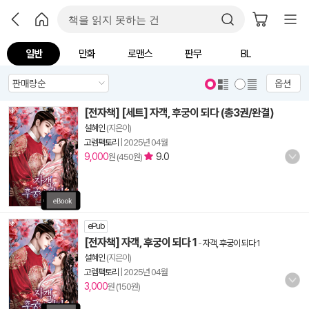
일반
만화
로맨스
판무
BL
옵션
[전자책] [세트] 자객, 후궁이 되다 (총3권/완결)
설혜인
(지은이)
고렘팩토리
|
2025년 04월
9,000
9.0
원 (450원)
ePub
[전자책] 자객, 후궁이 되다 1
-
자객, 후궁이 되다 1
설혜인
(지은이)
고렘팩토리
|
2025년 04월
3,000
원 (150원)