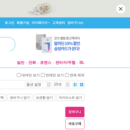
로그인
회원가입
마이페이지
고객센터
장바구니
(0)
일반
만화
로맨스
판타지/무협
BL
대여만 보기
연재만 보기
연재 제외
옵션 설정
25개
선택
장바구니 담기
보관함 담기
마이리스트 담기
장바구니
바로구매