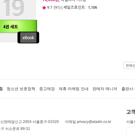
700
9.7
(
91
) | 세일즈포인트 :
1,106
4권 세트
전체
침
청소년 보호정책
중고매장
제휴·마케팅 안내
판매자 매니저
출판사·
고객
신판매업신고 2003-서울중구-01520
이메일 privacy@aladin.co.kr
서울시
구 서소문로 89-31