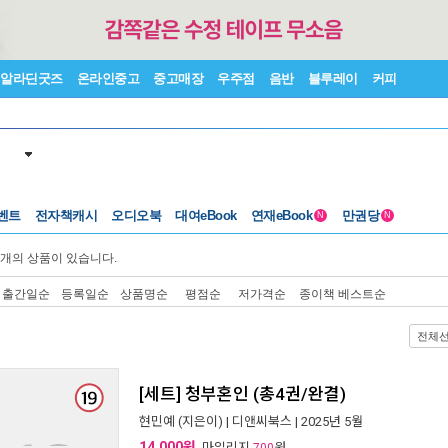
알라딘굿즈
온라인중고
중고매장
우주점
음반
블루레이
커피
벤트
전자책캐시
오디오북
대여eBook
연재eBook
만권당
N
N
개의 상품이 있습니다.
출간일순
등록일순
상품명순
평점순
저가격순
종이책 베스트순
전체
[세트] 청부혼인 (총4권/완결)
현민예
(지은이) |
디앤씨북스
| 2025년 5월
14,000원
, 마일리지
원