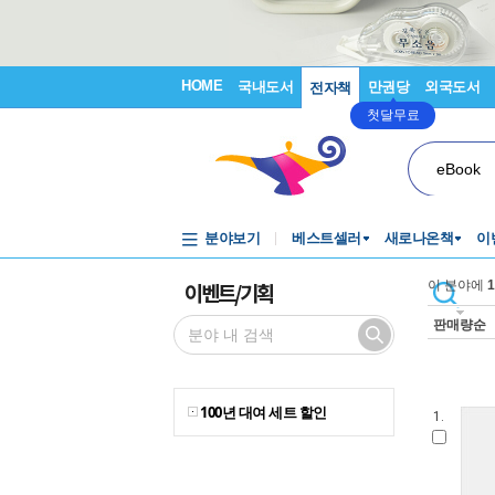
HOME
국내도서
만권당
외국도서
전자책
첫달무료
eBook
분야보기
베스트셀러
새로나온책
이
이벤트/기획
이 분야에
1
판매량순
100년 대여 세트 할인
1.