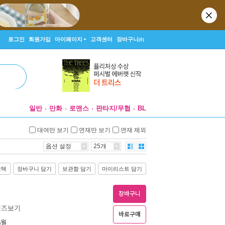
로그인
회원가입
마이페이지
고객센터
장바구니
(0)
일반
만화
로맨스
판타지/무협
BL
대여만 보기
연재만 보기
연재 제외
옵션 설정
25개
선택
장바구니 담기
보관함 담기
마이리스트 담기
장바구니
리즈보기
바로구매
5월