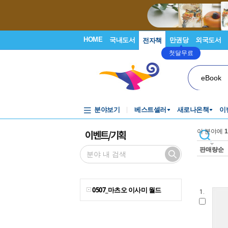
HOME
국내도서
만권당
외국도서
전자책
첫달무료
eBook
분야보기
베스트셀러
새로나온책
이
이벤트/기획
이 분야에
1
판매량순
0507_마츠오 이사미 월드
1.