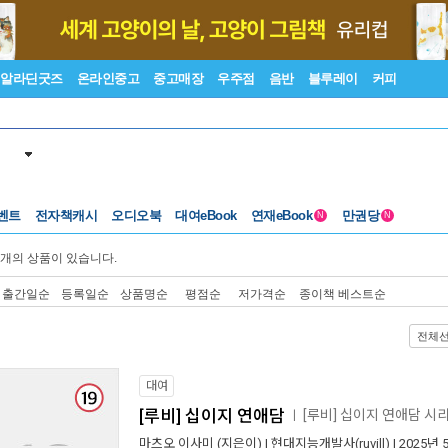
알라딘굿즈
온라인중고
중고매장
우주점
음반
블루레이
커피
벤트
전자책캐시
오디오북
대여eBook
연재eBook
만권당
N
N
개의 상품이 있습니다.
출간일순
등록일순
상품명순
평점순
저가격순
종이책 베스트순
전체
대여
[루비] 십이지 연애담
[루비] 십이지 연애담 시
ㅣ
마츠오 이사미
(지은이) |
현대지능개발사(ruvill)
| 2025년 