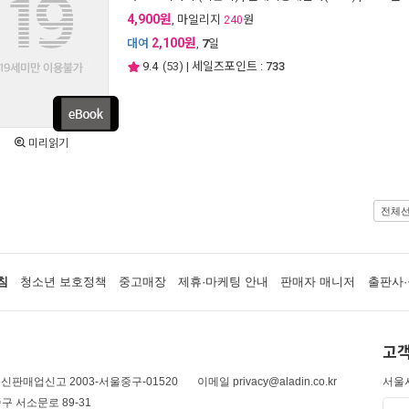
4,900원
, 마일리지
원
240
2,100원
대여
,
7
일
9.4
(
53
) | 세일즈포인트 :
733
미리읽기
전체
침
청소년 보호정책
중고매장
제휴·마케팅 안내
판매자 매니저
출판사·
고객
신판매업신고 2003-서울중구-01520
이메일 privacy@aladin.co.kr
서울시
구 서소문로 89-31