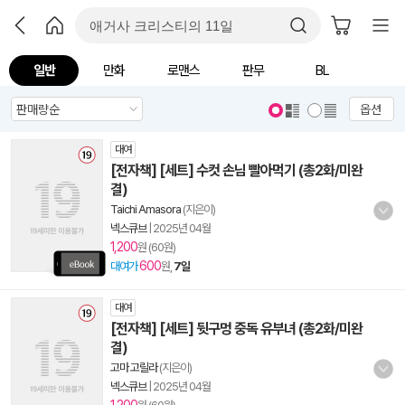
일반
만화
로맨스
판무
BL
옵션
대여
[전자책] [세트] 수컷 손님 빨아먹기 (총2화/미완
결)
Taichi Amasora
(지은이)
넥스큐브
|
2025년 04월
1,200
원 (60원)
600
대여가
원,
7일
대여
[전자책] [세트] 뒷구멍 중독 유부녀 (총2화/미완
결)
고마 고릴라
(지은이)
넥스큐브
|
2025년 04월