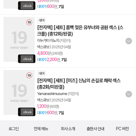
1,200
원 (60원)
600
대여가
원,
7일
대여
[전자책] [세트] 흠뻑 젖은 유부녀와 공원 섹스 (스
크롤) (총12화/완결)
이누가미 이노지
(지은이)
넥스큐브
|
2025년 04월
4,800
원 (240원)
2,200
대여가
원,
7일
대여
[전자책] [세트] [미즈] 신님의 손길로 쾌락 섹스
(총2화/미완결)
Yamanashimusume
(지은이)
넥스큐브
|
2025년 04월
1,200
원 (60원)
600
대여가
원,
7일
로그인
전체 메뉴
회사 소개
출판사 안내
PC 버전