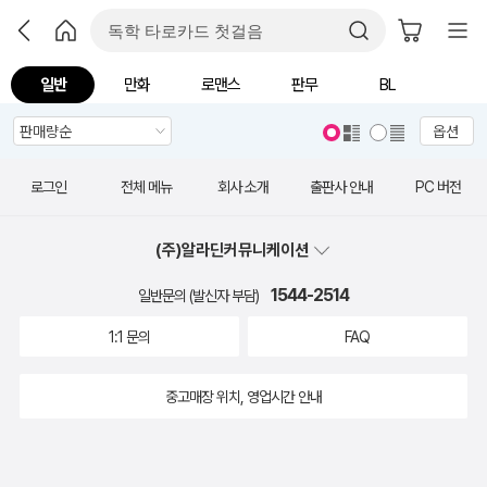
일반
만화
로맨스
판무
BL
옵션
로그인
전체 메뉴
회사 소개
출판사 안내
PC 버전
(주)알라딘커뮤니케이션
1544-2514
일반문의 (발신자 부담)
1:1 문의
FAQ
중고매장 위치, 영업시간 안내