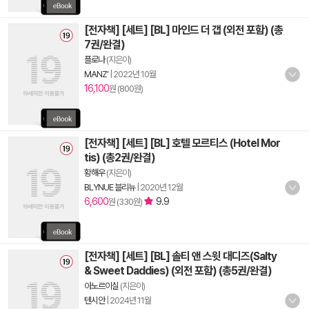
[전자책] [세트] [BL] 마인드 더 갭 (외전 포함) (총
7권/완결)
플로나
(지은이)
MANZ’
|
2022년 10월
16,100
원 (800원)
[전자책] [세트] [BL] 호텔 모르티스 (Hotel Mor
tis) (총2권/완결)
황해우
(지은이)
BLYNUE 블리뉴
|
2020년 12월
6,600
9.9
원 (330원)
[전자책] [세트] [BL] 솔티 앤 스윗 대디즈(Salty
& Sweet Daddies) (외전 포함) (총5권/완결)
아노르이실
(지은이)
텐시안
|
2024년 11월