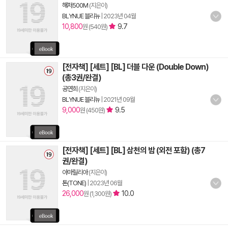
해저500M
(지은이)
BLYNUE 블리뉴
|
2023년 04월
10,800
9.7
원 (540원)
[전자책] [세트] [BL] 더블 다운 (Double Down)
(총3권/완결)
공연희
(지은이)
BLYNUE 블리뉴
|
2021년 09월
9,000
9.5
원 (450원)
[전자책] [세트] [BL] 삼천의 밤 (외전 포함) (총7
권/완결)
아마릴리아
(지은이)
톤(TONE)
|
2023년 06월
26,000
10.0
원 (1,300원)