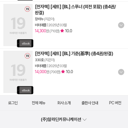
[전자책] [세트] [BL] 스푸너 (외전 포함) (총4권/
완결)
장바누
(지은이)
비터애플
|
2025년 03월
14,300
10.0
원 (710원)
[전자책] [세트] [BL] 기준(基準) (총4권/완결)
330호
(지은이)
비터애플
|
2025년 03월
14,000
10.0
원 (700원)
로그인
전체 메뉴
회사 소개
출판사 안내
PC 버전
(주)알라딘커뮤니케이션