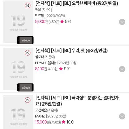
[전자책] [세트] [BL] 오싹한 베이비 (총3권/완결)
평요
(지은이)
민트BL
|
2023년 08월
9,000
9.6
원 (450원)
[전자책] [세트] [BL] 우리, 셋 (총3권/완결)
섬모래
(지은이)
BLYNUE 블리뉴
|
2021년 03월
8,100
9.7
원 (400원)
[전자책] [세트] [BL] 극락정토 분양가는 얼마인가
요 (총5권/완결)
포천머슴
(지은이)
MANZ’
|
2023년 06월
15,000
10.0
원 (750원)