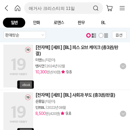
일반
만화
로맨스
판무
BL
옵션
[전자책] [세트] [BL] 피스 오브 케이크 (총3권/완
결)
미엔느
(지은이)
텐시안
|
2024년 02월
10,300
9.8
원 (510원)
[전자책] [세트] [BL] 사회과 부도 (총3권/완결)
온종일
(지은이)
민트BL
|
2022년 08월
8,500
9.8
원 (420원)