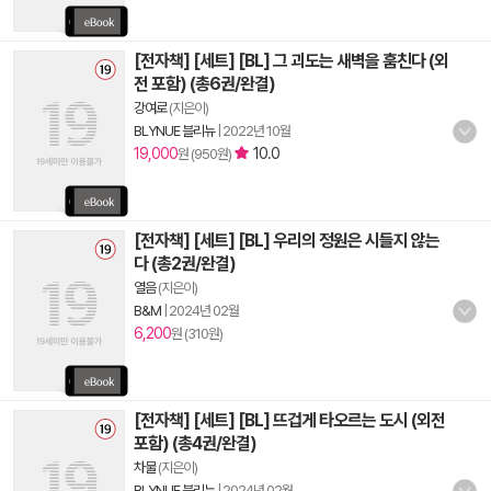
[전자책] [세트] [BL] 그 괴도는 새벽을 훔친다 (외
전 포함) (총6권/완결)
강여로
(지은이)
BLYNUE 블리뉴
|
2022년 10월
19,000
10.0
원 (950원)
[전자책] [세트] [BL] 우리의 정원은 시들지 않는
다 (총2권/완결)
열음
(지은이)
B&M
|
2024년 02월
6,200
원 (310원)
[전자책] [세트] [BL] 뜨겁게 타오르는 도시 (외전
포함) (총4권/완결)
차물
(지은이)
BLYNUE 블리뉴
|
2024년 02월