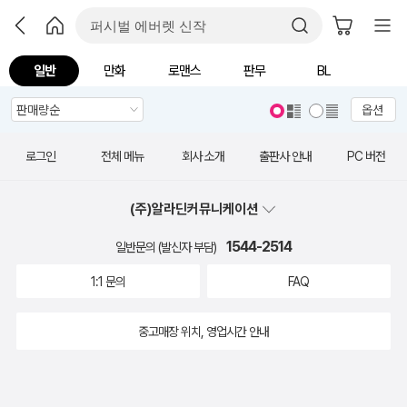
일반
만화
로맨스
판무
BL
옵션
로그인
전체 메뉴
회사 소개
출판사 안내
PC 버전
(주)알라딘커뮤니케이션
1544-2514
일반문의 (발신자 부담)
1:1 문의
FAQ
중고매장 위치, 영업시간 안내